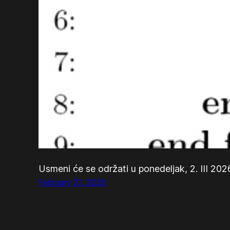
Usmeni će se održati u ponedeljak, 2. III 202
February 27, 2026