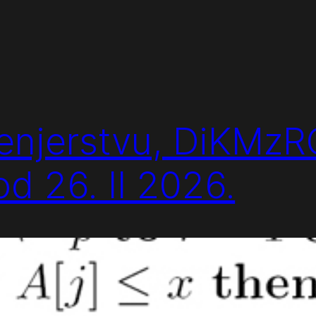
ženjerstvu, DiKMzR
 od 26. II 2026.