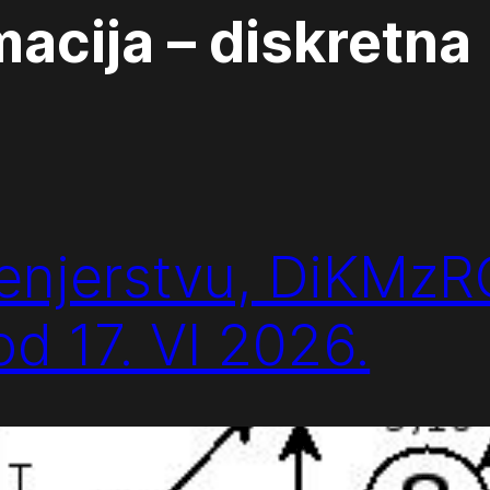
acija – diskretna
ženjerstvu, DiKMzR
 od 17. VI 2026.