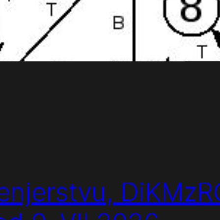
ženjerstvu, DiKMzR