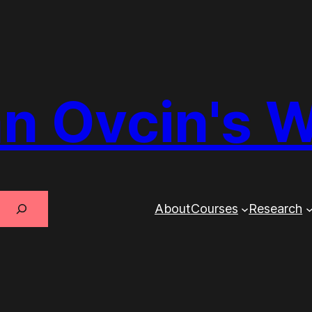
n Ovcin's 
About
Courses
Research