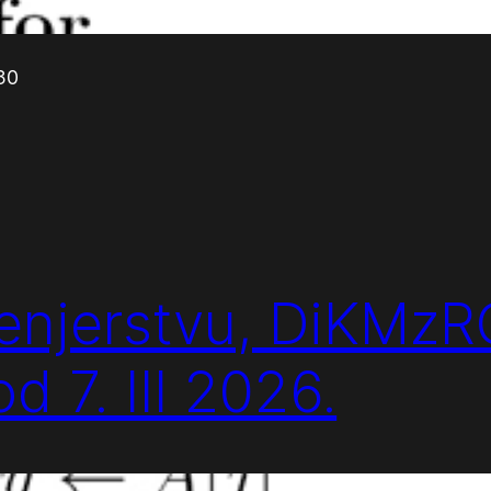
:30
ženjerstvu, DiKMzR
od 7. III 2026.