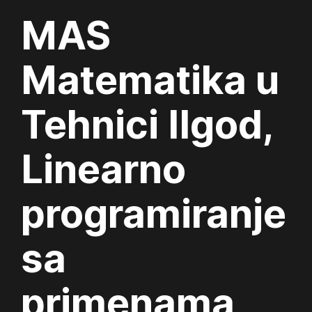
MAS
Matematika u
Tehnici IIgod,
Linearno
programiranje
sa
primenama,