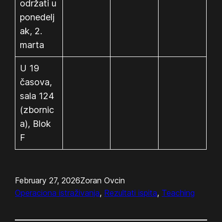
održati u
ponedelj
ak, 2.
marta
U 19
časova,
sala 124
(zbornic
a), Blok
F
February 27, 2026
Zoran Ovcin
Operaciona istraživanja
, 
Rezultati ispita
, 
Teaching