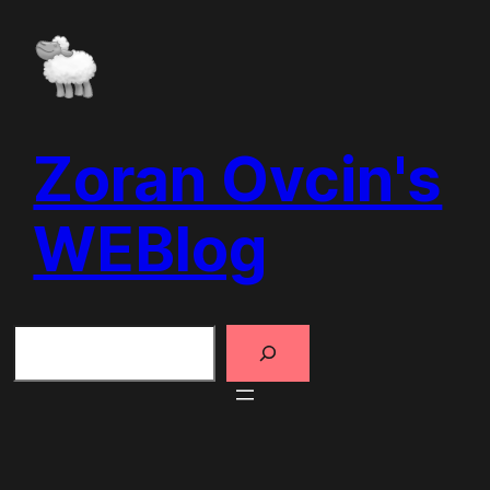
Skip
to
content
Zoran Ovcin's
WEBlog
Search