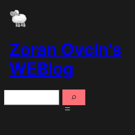
Skip
to
content
Zoran Ovcin's
WEBlog
Search