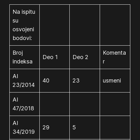
Na ispitu
su
osvojeni
bodovi:
Broj
Komenta
Deo 1
Deo 2
indeksa
r
AI
40
23
usmeni
23/2014
AI
47/2018
AI
29
5
34/2019