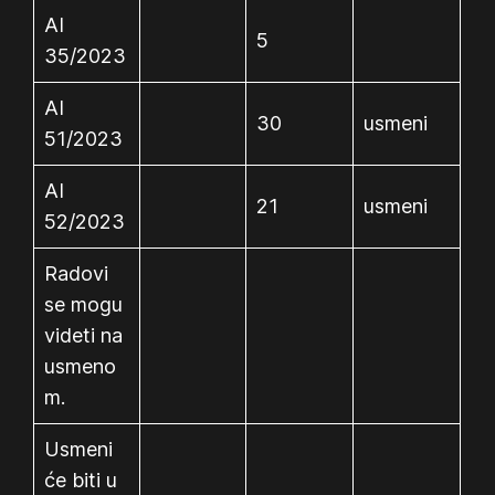
AI
5
35/2023
AI
30
usmeni
51/2023
AI
21
usmeni
52/2023
Radovi
se mogu
videti na
usmeno
m.
Usmeni
će biti u