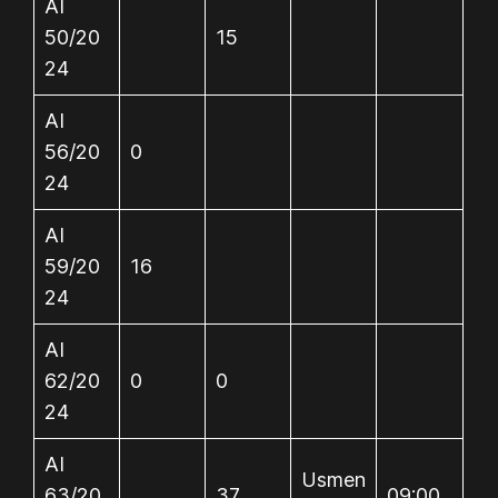
AI
50/20
15
24
AI
56/20
0
24
AI
59/20
16
24
AI
62/20
0
0
24
AI
Usmen
63/20
37
09:00