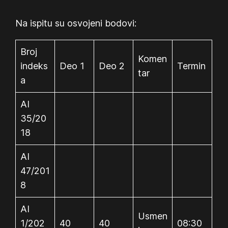
Na ispitu su osvojeni bodovi:
Broj
Komen
indeks
Deo 1
Deo 2
Termin
tar
a
AI
35/20
18
AI
47/201
8
AI
Usmen
1/202
40
40
08:30