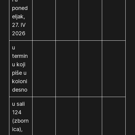
poned
eljak,
27. IV
2026
u
termin
u koji
piše u
koloni
desno
u sali
124
(zborn
ica),