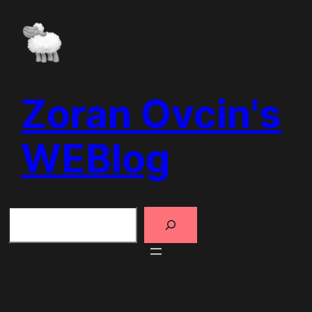
Skip
to
content
Zoran Ovcin's
WEBlog
Search