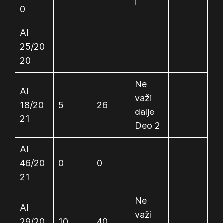
i
0
AI
25/20
20
Ne
AI
važi
18/20
5
26
dalje
21
Deo 2
AI
46/20
0
0
21
Ne
AI
važi
29/20
10
40