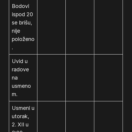
Bodovi
ispod 20
se brišu,
nije
položeno
.
Uvid u
radove
na
usmeno
m.
Usmeni u
utorak,
2. XII u