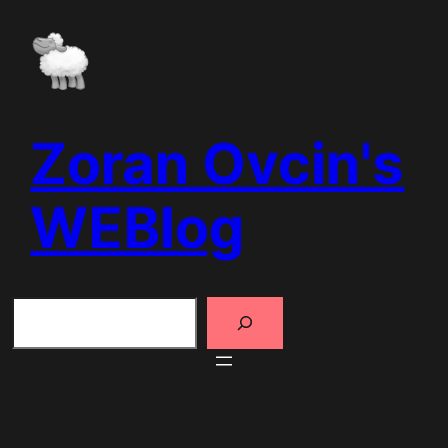
Skip
to
content
Zoran Ovcin's
WEBlog
Search